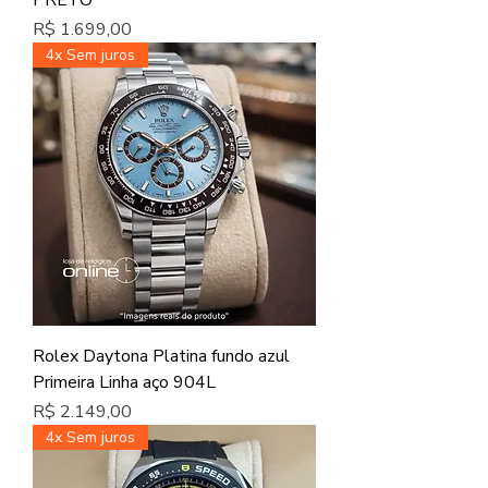
Preço
R$ 1.699,00
4x Sem juros
Rolex Daytona Platina fundo azul
Primeira Linha aço 904L
Preço
R$ 2.149,00
4x Sem juros