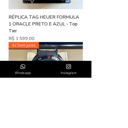
RÉPLICA TAG HEUER FORMULA
1 ORACLE PRETO E AZUL - Top
Tier
Preço
R$ 1.599,00
4x Sem juros
Whatsapp
Instagram
TAG HEUER FORMULA 1 BLACK