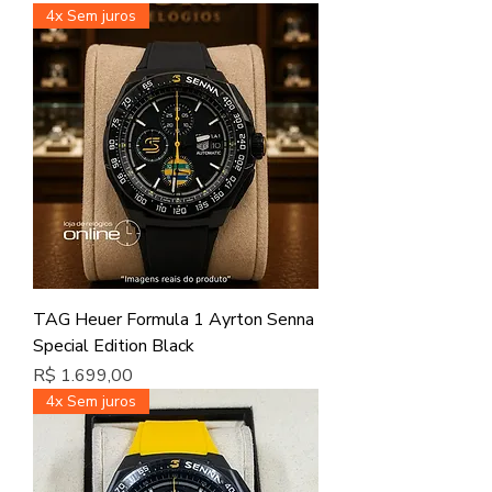
4x Sem juros
TAG Heuer Formula 1 Ayrton Senna
Special Edition Black
Preço
R$ 1.699,00
4x Sem juros