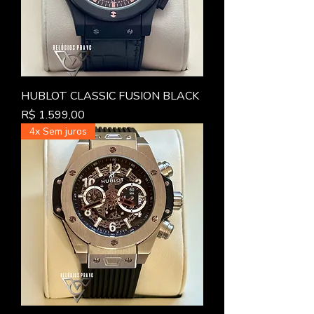
HUBLOT CLASSIC FUSION BLACK
Preço
R$ 1.599,00
4x Sem juros