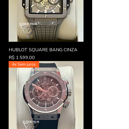
HUBLOT SQUARE BANG CINZA
Preço
R$ 1.599,00
4x Sem juros