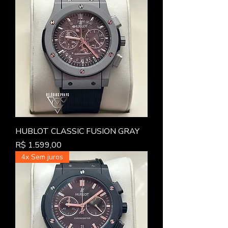
HUBLOT CLASSIC FUSION GRAY
Preço
R$ 1.599,00
4x Sem juros