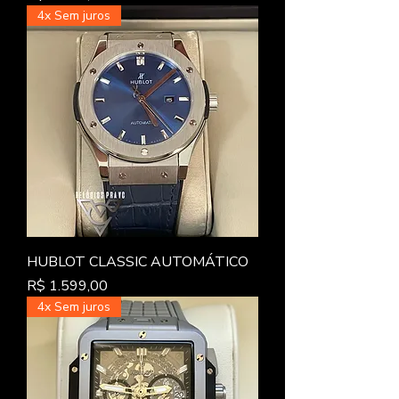
4x Sem juros
HUBLOT CLASSIC AUTOMÁTICO
Preço
R$ 1.599,00
4x Sem juros