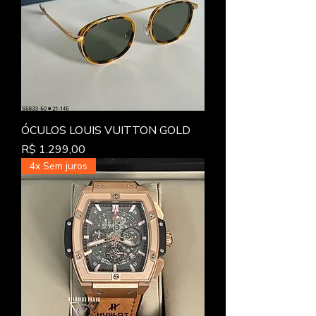
ÓCULOS LOUIS VUITTON GOLD
Preço
R$ 1.299,00
4x Sem juros