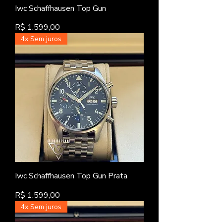
Iwc Schaffhausen Top Gun
Preço
R$ 1.599,00
4x Sem juros
Iwc Schaffhausen Top Gun Prata
Preço
R$ 1.599,00
4x Sem juros