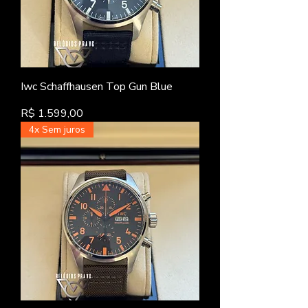
Iwc Schaffhausen Top Gun Blue
Preço
R$ 1.599,00
4x Sem juros