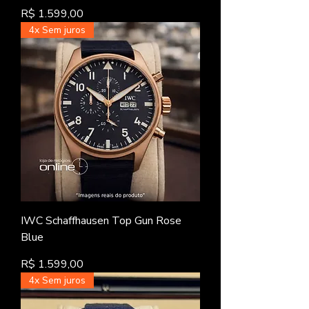
Preço
R$ 1.599,00
4x Sem juros
IWC Schaffhausen Top Gun Rose
Blue
Preço
R$ 1.599,00
4x Sem juros