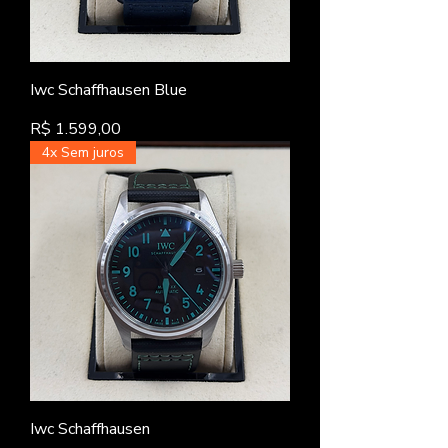
Iwc Schaffhausen Blue
Preço
R$ 1.599,00
4x Sem juros
Iwc Schaffhausen