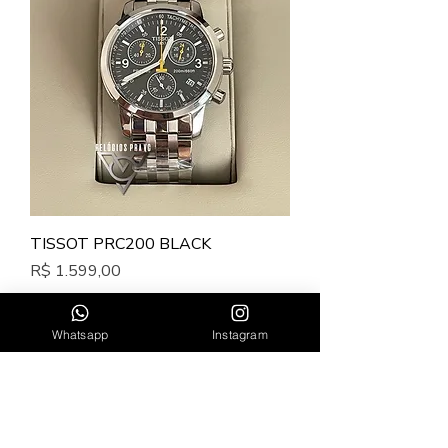
TISSOT PRC200 BLACK
Preço
R$ 1.599,00
Whatsapp
Instagram
MARCAS E COLEÇÕES
Relógios Primeira Linha