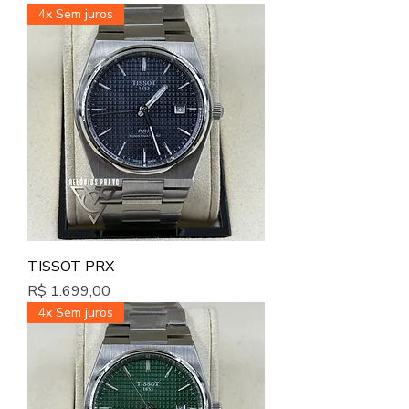
4x Sem juros
TISSOT PRX
Preço
R$ 1.699,00
4x Sem juros