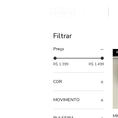
H O M E
M
Filtrar
Preço
4
R$ 1.399
R$ 1.499
COR
MISTO
PRATA
MOVIMENTO
ROSE
BATERIA
MI
PULSEIRA