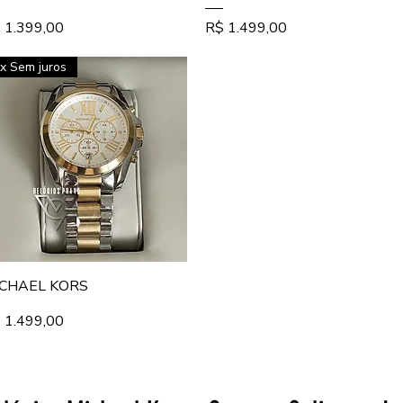
eço
Preço
 1.399,00
R$ 1.499,00
x Sem juros
Visualização rápida
CHAEL KORS
eço
 1.499,00