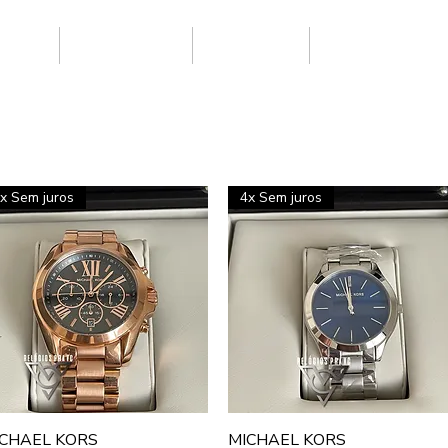
ARCAS
SUPER CLONE
NOVIDADES
PRIMEIRA LINHA
x Sem juros
4x Sem juros
Visualização rápida
Visualização rápida
CHAEL KORS
MICHAEL KORS