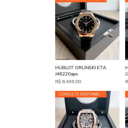
Visualização rápida
HUBLOT ORLINSKI ETA
H
J48220aps
J
Preço
P
R$ 8.499,00
R
CONSULTE DISPONIBILIDADE