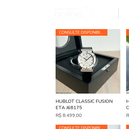
H O M E
M
CONSULTE DISPONIBILIDADE
Visualização rápida
HUBLOT CLASSIC FUSION
H
ETA J68175
C
Preço
P
R$ 8.499,00
R
CONSULTE DISPONIBILIDADE