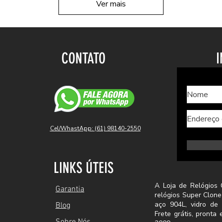
Ver mais
CONTATO
I
Cel/WhastApp: (61) 98140-2550
LINKS ÚTEIS
A Loja de Relógios 
Garantia
relógios Super Clone
aço 904L, vidro de 
Blog
Frete grátis, pront