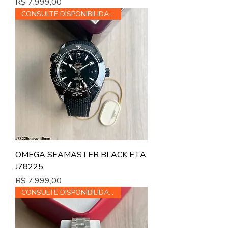
Preço
R$ 7.999,00
CONSULTE DISPONIBILIDADE
OMEGA SEAMASTER BLACK ETA
J78225
Preço
R$ 7.999,00
CONSULTE DISPONIBILIDADE