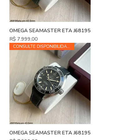
OMEGA SEAMASTER ETA J68195
Preço
R$ 7.999,00
CONSULTE DISPONIBILIDADE
OMEGA SEAMASTER ETA J68195