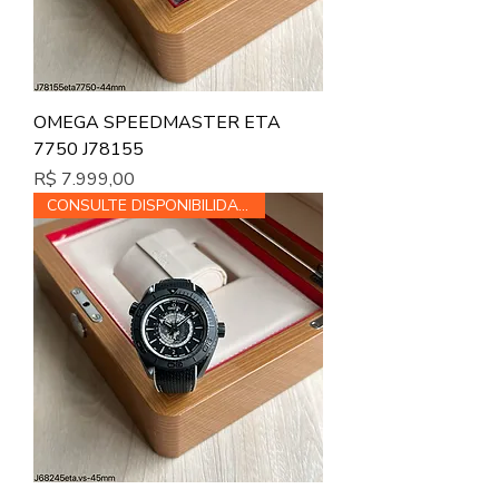
OMEGA SPEEDMASTER ETA
7750 J78155
Preço
R$ 7.999,00
CONSULTE DISPONIBILIDADE