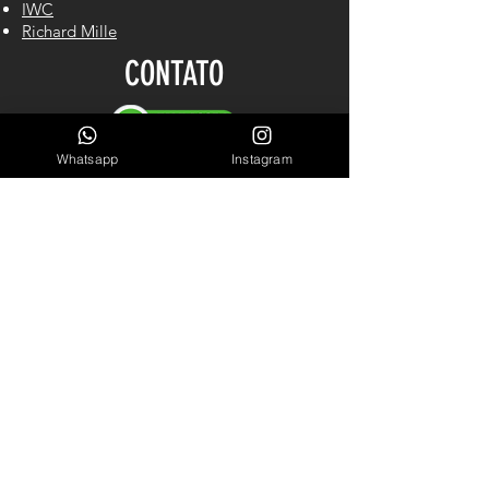
IWC
Richard Mille
CONTATO
Whatsapp
Instagram
Cel/WhastApp: (61) 98140-2550
LINKS ÚTEIS
Garantia
Blog
Sobre Nós
INSCREVA-SE