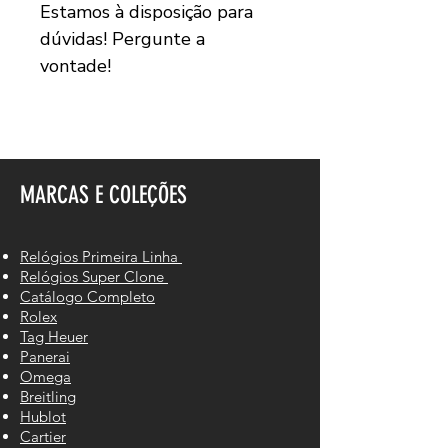
Estamos à disposição para
dúvidas! Pergunte a
vontade!
MARCAS E COLEÇÕES
Relógios Primeira Linha
Relógios Super Clone
Catálogo Completo
Rolex
Tag Heuer
Panerai
Omega
Breitling
Hublot
Cartier