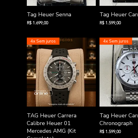
Aqui você encontra vários
modelos e marcas famosas
Visualização rápida
Visualizaçã
Tag Heuer Senna
Tag Heuer Car
de
Replicas de Relógios Tag
Preço
Preço
R$ 1.699,00
R$ 1.599,00
Heuer
4x Sem juros
4x Sem juros
Visualização rápida
Visualizaçã
TAG Heuer Carrera
Tag Heuer Car
Calibre Heuer 01
Chronograph
Mercedes AMG (Kit
Preço
R$ 1.599,00