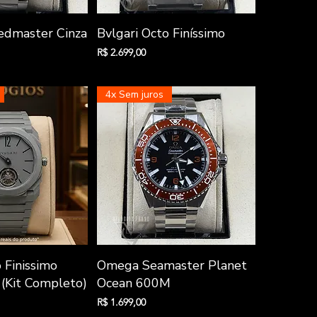
zação rápida
Visualização rápida
dmaster Cinza
Bvlgari Octo Finíssimo
Preço
R$ 2.699,00
4x Sem juros
zação rápida
Visualização rápida
 Finissimo
Omega Seamaster Planet
(Kit Completo)
Ocean 600M
Preço
R$ 1.699,00