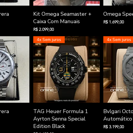
o rápida
Visualização rápida
Visuali
rera
Kit Omega Seamaster +
Omega Spee
Caixa Com Manuais
Preço
R$ 1.699,00
Preço
R$ 2.099,00
4x Sem juros
4x Sem juros
o rápida
Visualização rápida
Visuali
rera
TAG Heuer Formula 1
Bvlgari Octo
Ayrton Senna Special
Automático 
Edition Black
Preço
R$ 3.199,00