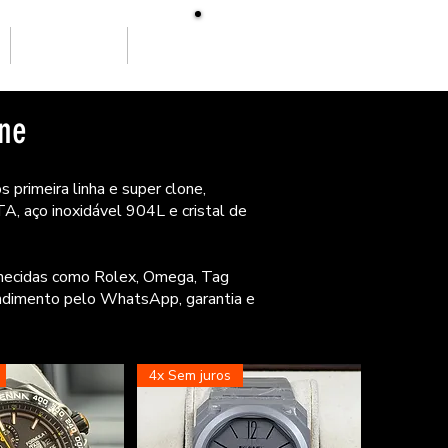
SOBRE NÓS
More
one
s primeira linha e super clone,
, aço inoxidável 904L e cristal de
nhecidas como Rolex, Omega, Tag
endimento pelo WhatsApp, garantia e
4x Sem juros