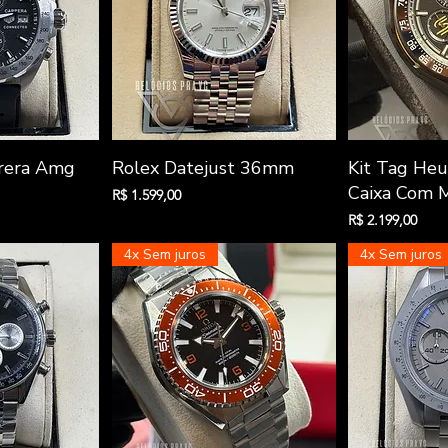
o rápida
Visualização rápida
Visuali
rera Amg
Rolex Datejust 36mm
Kit Tag He
Caixa Com 
Preço
R$ 1.599,00
Preço
R$ 2.199,00
4x Sem juros
4x Sem juros