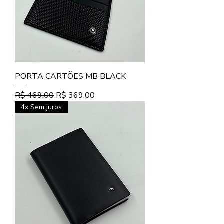
PORTA CARTÕES MB BLACK
Preço normal
Preço promocional
R$ 469,00
R$ 369,00
4x Sem juros