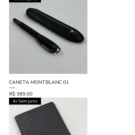
CANETA MONTBLANC 01
Preço
R$ 389,00
4x Sem juros