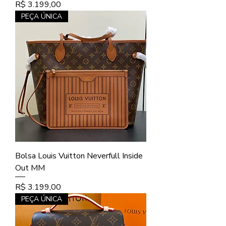
Preço
R$ 3.199,00
PEÇA ÚNICA
Bolsa Louis Vuitton Neverfull Inside
Out MM
Preço
R$ 3.199,00
PEÇA ÚNICA