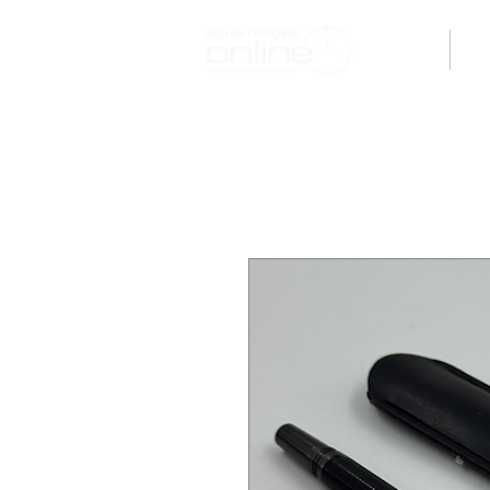
H O M E
M