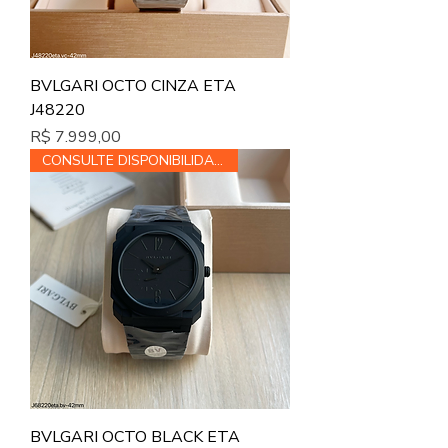
BVLGARI OCTO CINZA ETA
J48220
Preço
R$ 7.999,00
CONSULTE DISPONIBILIDADE
BVLGARI OCTO BLACK ETA