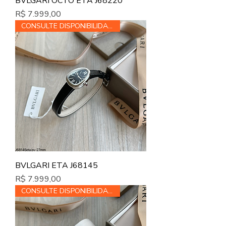
BVLGARI OCTO ETA J68220
Preço
R$ 7.999,00
CONSULTE DISPONIBILIDADE
BVLGARI ETA J68145
Preço
R$ 7.999,00
CONSULTE DISPONIBILIDADE