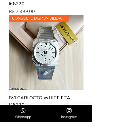
J68220
Preço
R$ 7.999,00
CONSULTE DISPONIBILIDADE
BVLGARI OCTO WHITE ETA
J48220
Preço
R$ 7.999,00
Whatsapp
Instagram