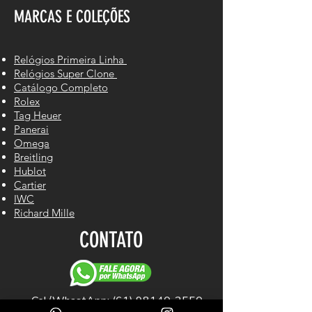
MARCAS E COLEÇÕES
Relógios Primeira Linha
Relógios Super Clone
Catálogo Completo
Rolex
Tag Heuer
Panerai
Omega
Breitling
Hublot
Cartier
IWC
Richard Mille
CONTATO
Cel/WhastApp: (61) 98140-2550