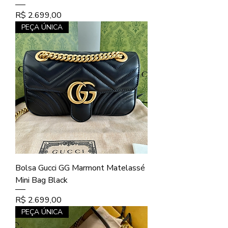
Preço
R$ 2.699,00
PEÇA ÚNICA
Bolsa Gucci GG Marmont Matelassé
Mini Bag Black
Preço
R$ 2.699,00
PEÇA ÚNICA