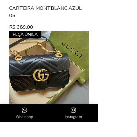
CARTEIRA MONTBLANC AZUL
05
Preço
R$ 389,00
PEÇA ÚNICA
Whatsapp
Instagram
BOLSA GUCCI MARMONT GG
MATELASSÊ MINI