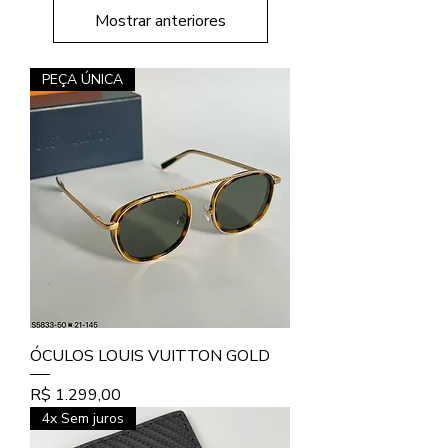
Mostrar anteriores
PEÇA ÚNICA
ÓCULOS LOUIS VUITTON GOLD
Preço
R$ 1.299,00
4x Sem juros