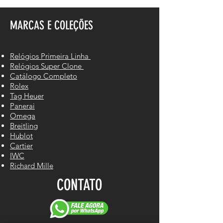
MARCAS E COLEÇÕES
Relógios Primeira Linha
Relógios Super Clone
Catálogo Completo
Rolex
Tag Heuer
Panerai
Omega
Breitling
Hublot
Cartier
IWC
Richard Mille
CONTATO