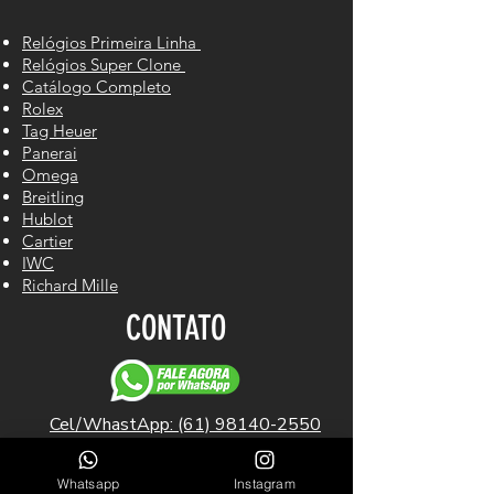
Relógios Primeira Linha
Relógios Super Clone
Catálogo Completo
Rolex
Tag Heuer
Panerai
Omega
Breitling
Hublot
Cartier
IWC
Richard Mille
CONTATO
Cel/WhastApp: (61) 98140-2550
LINKS ÚTEIS
Whatsapp
Instagram