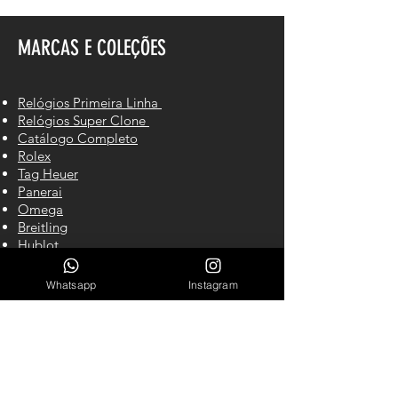
MARCAS E COLEÇÕES
Relógios Primeira Linha
Relógios Super Clone
Catálogo Completo
Rolex
Tag Heuer
Panerai
Omega
Breitling
Hublot
Cartier
IWC
Whatsapp
Instagram
Richard Mille
CONTATO