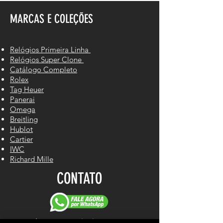
MARCAS E COLEÇÕES
Relógios Primeira Linha
Relógios Super Clone
Catálogo Completo
Rolex
Tag Heuer
Panerai
Omega
Breitling
Hublot
Cartier
IWC
Richard Mille
CONTATO
Cel/WhastApp: (61) 98140-2550