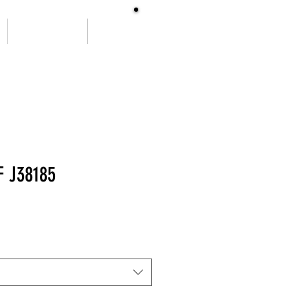
SOBRE NÓS
More
F J38185
ço