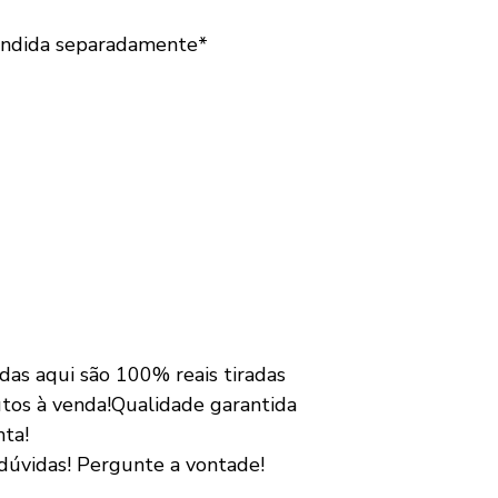
vendida separadamente*
das aqui são 100% reais tiradas
utos à venda!Qualidade garantida
nta!
dúvidas! Pergunte a vontade!