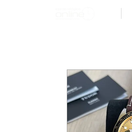
H O M E
M