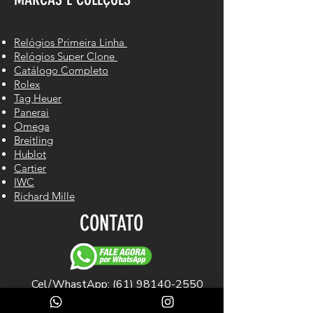
Relógios Primeira Linha
Relógios Super Clone
Catálogo Completo
Rolex
Tag Heuer
Panerai
Omega
Breitling
Hublot
Cartier
IWC
Richard Mille
CONTATO
Cel/WhastApp: (61) 98140-2550