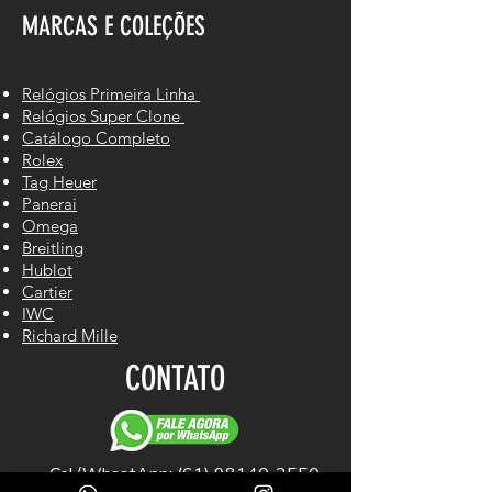
MARCAS E COLEÇÕES
Relógios Primeira Linha
Relógios Super Clone
Catálogo Completo
Rolex
Tag Heuer
Panerai
Omega
Breitling
Hublot
Cartier
IWC
Richard Mille
CONTATO
Cel/WhastApp: (61) 98140-2550