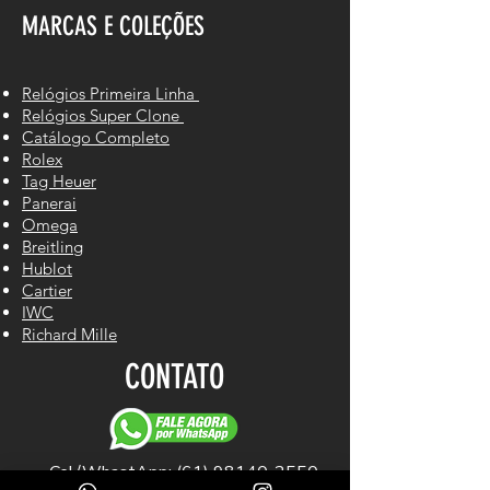
MARCAS E COLEÇÕES
Relógios Primeira Linha
Relógios Super Clone
Catálogo Completo
Rolex
Tag Heuer
Panerai
Omega
Breitling
Hublot
Cartier
IWC
Richard Mille
CONTATO
Cel/WhastApp: (61) 98140-2550