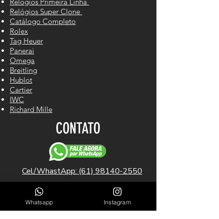
Relógios Primeira Linha
Relógios Super Clone
Catálogo Completo
Rolex
Tag Heuer
Panerai
Omega
Breitling
Hublot
Cartier
IWC
Richard Mille
CONTATO
Cel/WhastApp: (61) 98140-2550
LINKS ÚTEIS
Whatsapp
Instagram
Garantia