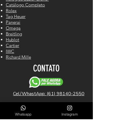
Catálogo Completo
Rolex
Tag Heuer
Panerai
Omega
Breitling
Hublot
Cartier
IWC
Richard Mille
CONTATO
Cel/WhastApp: (61) 98140-2550
LINKS ÚTEIS
Whatsapp
Instagram
Garantia