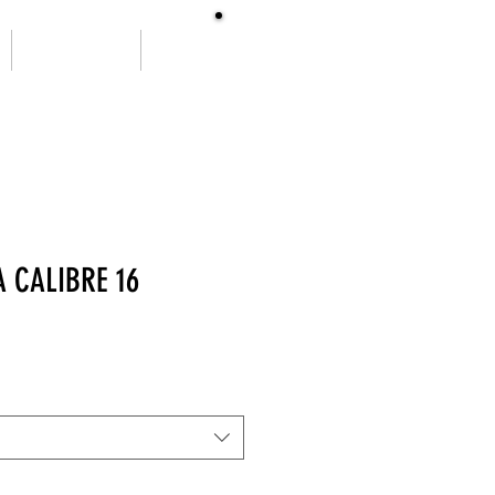
SOBRE NÓS
More
 CALIBRE 16
ço