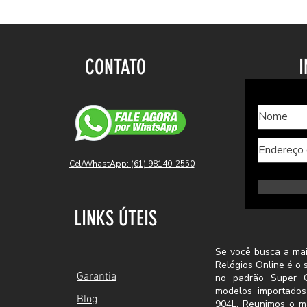
CONTATO
I
Cel/WhastApp: (61) 98140-2550
LINKS ÚTEIS
Se você busca a mai
Relógios Online é o 
Garantia
no padrão Super C
modelos importado
Blog
904L. Reunimos o m