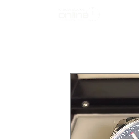
H O M E
M