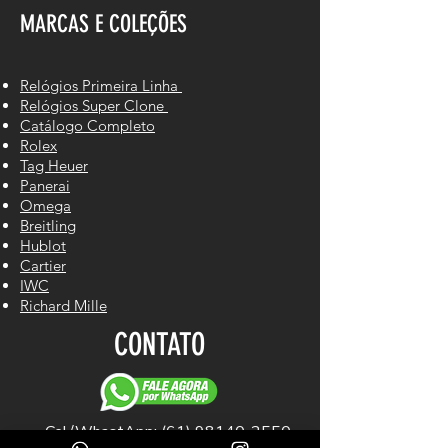
MARCAS E COLEÇÕES
Relógios Primeira Linha
Relógios Super Clone
Catálogo Completo
Rolex
Tag Heuer
Panerai
Omega
Breitling
Hublot
Cartier
IWC
Richard Mille
CONTATO
Cel/WhastApp: (61) 98140-2550