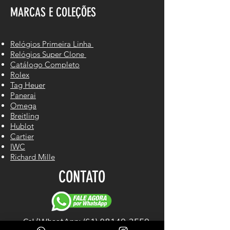
MARCAS E COLEÇÕES
Relógios Primeira Linha
Relógios Super Clone
Catálogo Completo
Rolex
Tag Heuer
Panerai
Omega
Breitling
Hublot
Cartier
IWC
Richard Mille
CONTATO
Cel/WhastApp: (61) 98140-2550