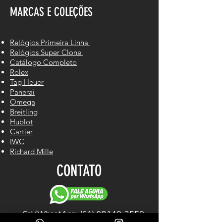
MARCAS E COLEÇÕES
Relógios Primeira Linha
Relógios Super Clone
Catálogo Completo
Rolex
Tag Heuer
Panerai
Omega
Breitling
Hublot
Cartier
IWC
Richard Mille
CONTATO
Cel/WhastApp: (61) 98140-2550