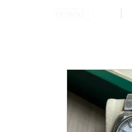
H O M E
M