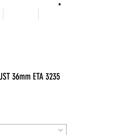
SOBRE NÓS
More
UST 36mm ETA 3235
ço