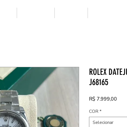
ARCAS
SUPER CLONE
NOVIDADES
PRIMEIRA LINHA
ROLEX DATEJ
J68165
Pre
R$ 7.999,00
COR
*
Selecionar