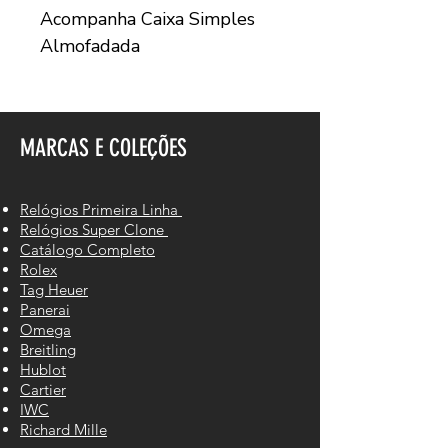
Acompanha Caixa Simples
Almofadada
MARCAS E COLEÇÕES
Relógios Primeira Linha
Relógios Super Clone
Catálogo Completo
Rolex
Tag Heuer
Panerai
Omega
Breitling
Hublot
Cartier
IWC
Richard Mille