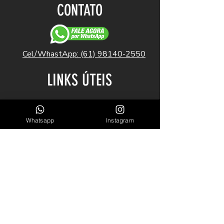
CONTATO
Cel/WhastApp: (61) 98140-2550
LINKS ÚTEIS
Garantia
Blog
Whatsapp
Instagram
Sobre Nós
INSCREVA-SE