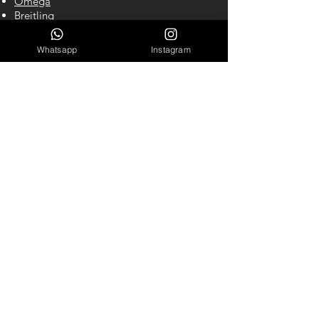
Omega
Breitling
Hublot
Cartier
Whatsapp
Instagram
IWC
Richard Mille
CONTATO
Cel/WhastApp: (61) 98140-2550
LINKS ÚTEIS
Garantia
Blog
Sobre Nós
INSCREVA-SE