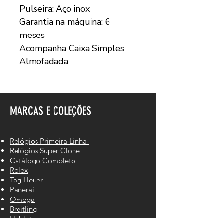
Pulseira: Aço inox
Garantia na máquina: 6
meses
Acompanha Caixa Simples
Almofadada
MARCAS E COLEÇÕES
Relógios Primeira Linha
Relógios Super Clone
Catálogo Completo
Rolex
Tag Heuer
Panerai
Omega
Breitling