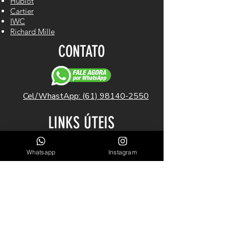
Hublot
Cartier
IWC
Richard Mille
CONTATO
Cel/WhastApp: (61) 98140-2550
LINKS ÚTEIS
Garantia
Whatsapp
Instagram
Blog
Sobre Nós
INSCREVA-SE