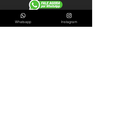
Cel/WhastApp: (61) 98140-2550
Whatsapp
Instagram
LINKS ÚTEIS
Garantia
Blog
Sobre Nós
INSCREVA-SE