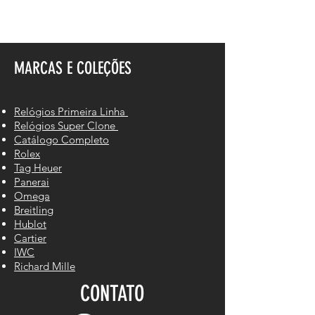
MARCAS E COLEÇÕES
Relógios Primeira Linha
Relógios Super Clone
Catálogo Completo
Rolex
Tag Heuer
Panerai
Omega
Breitling
Hublot
Cartier
IWC
Richard Mille
CONTATO