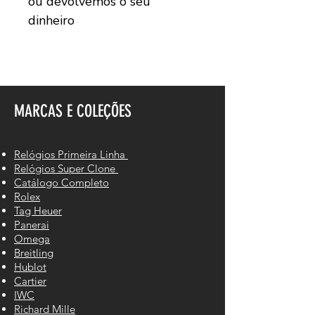
ou devolvemos o seu
dinheiro
MARCAS E COLEÇÕES
Relógios Primeira Linha
Relógios Super Clone
Catálogo Completo
Rolex
Tag Heuer
Panerai
Omega
Breitling
Hublot
Cartier
IWC
Richard Mille