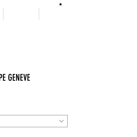
SOBRE NÓS
More
PE GENEVE
ço