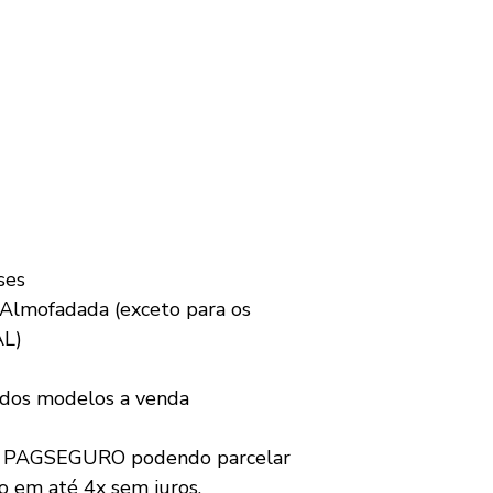
ses
Almofadada (exceto para os
AL)
 dos modelos a venda
a PAGSEGURO podendo parcelar
o em até 4x sem juros.