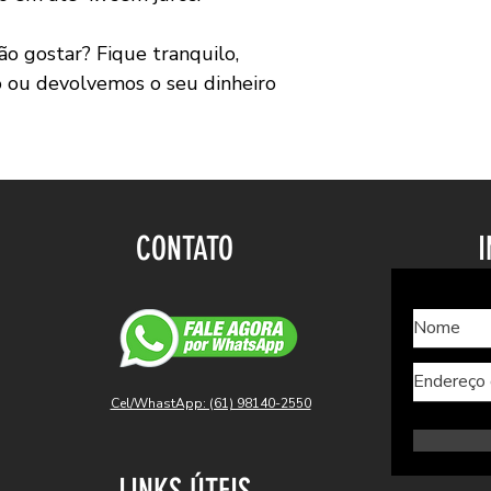
 gostar? Fique tranquilo,
o ou devolvemos o seu dinheiro
CONTATO
I
Cel/WhastApp: (61) 98140-2550
LINKS ÚTEIS