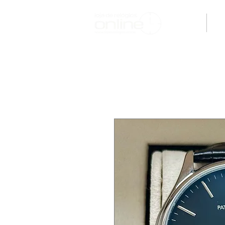
H O M E
M