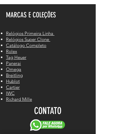
MARCAS E COLEÇÕES
Relógios Primeira Linha
Relógios Super Clone
Catálogo Completo
Rolex
Tag Heuer
Panerai
Omega
Breitling
Hublot
Cartier
IWC
Richard Mille
CONTATO