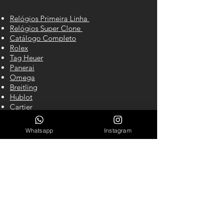
Relógios Primeira Linha
Relógios Super Clone
Catálogo Completo
Rolex
Tag Heuer
Panerai
Omega
Breitling
Hublot
Cartier
IWC
Richard Mille
Whatsapp
Instagram
CONTATO
Cel/WhastApp: (61) 98140-2550
LINKS ÚTEIS