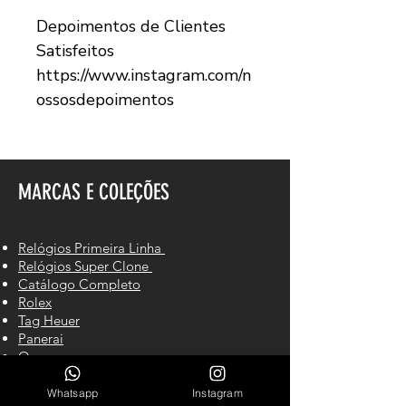
Depoimentos de Clientes
Satisfeitos
https://www.instagram.com/n
ossosdepoimentos
MARCAS E COLEÇÕES
Relógios Primeira Linha
Relógios Super Clone
Catálogo Completo
Rolex
Tag Heuer
Panerai
Omega
Breitling
Hublot
Whatsapp
Instagram