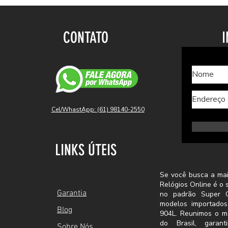
CONTATO
I
Cel/WhastApp: (61) 98140-2550
LINKS ÚTEIS
Se você busca a mai
Relógios Online é o 
Garantia
no padrão Super C
modelos importado
Blog
904L. Reunimos o m
do Brasil, garant
Sobre Nós