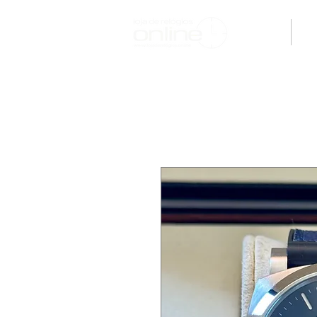
H O M E
M