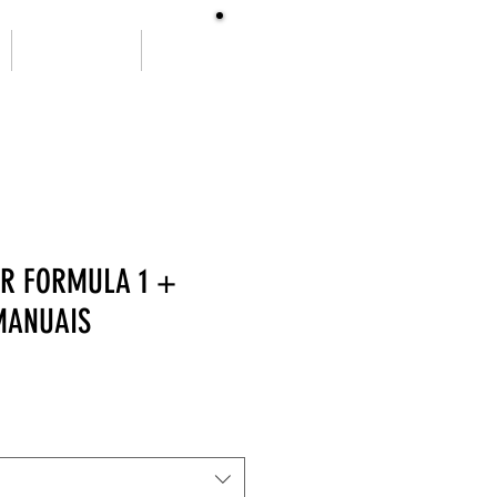
SOBRE NÓS
More
ER FORMULA 1 +
MANUAIS
ço