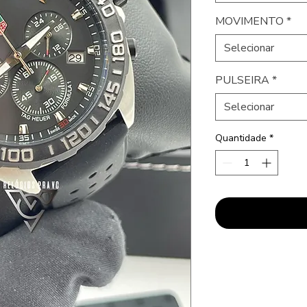
MOVIMENTO
*
Selecionar
PULSEIRA
*
Selecionar
Quantidade
*