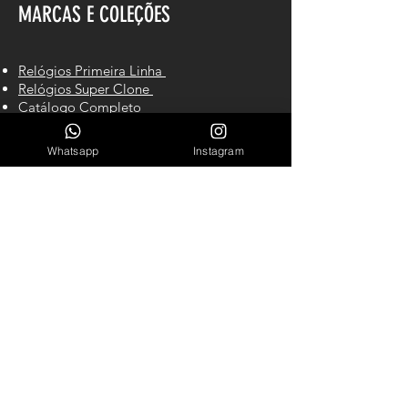
MARCAS E COLEÇÕES
Relógios Primeira Linha
Relógios Super Clone
Catálogo Completo
Rolex
Tag Heuer
Whatsapp
Instagram
Panerai
Omega
Breitling
Hublot
Cartier
IWC
Richard Mille
CONTATO
Cel/WhastApp: (61) 98140-2550