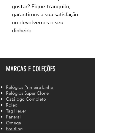
gostar? Fique tranquilo,
garantimos a sua satisfação
ou devolvemos o seu
dinheiro
MARCAS E COLEÇÕES
Relógios Primeira Linha
Relógios Super Clone
Catálogo Completo
Rolex
Tag Heuer
Panerai
Omega
Breitling