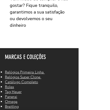
gostar? Fique tranquilo,
garantimos a sua satisfação
ou devolvemos o seu
dinheiro
MARCAS E COLEÇÕES
Relógios Primeira Linha
Relógios Super Clone
Catálogo Completo
Rolex
Tag Heuer
Panerai
Omega
Breitling