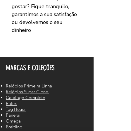
gostar? Fique tranquilo,
garantimos a sua satisfação
ou devolvemos o seu
dinheiro
MARCAS E COLEÇÕES
Relógios Primeira Linha
Relógios Super Clone
Catálogo Completo
Rolex
Tag Heuer
Panerai
Omega
Breitling