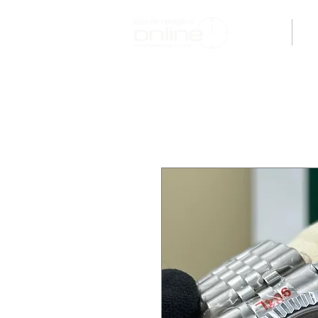
H O M E
M