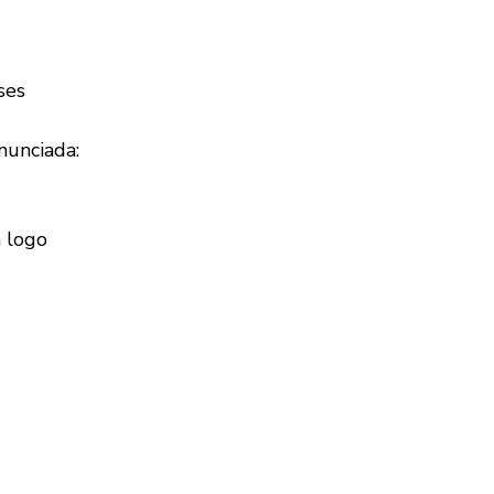
ses
unciada:
 logo