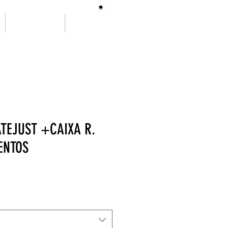
SOBRE NÓS
More
ATEJUST +CAIXA R.
ENTOS
ço