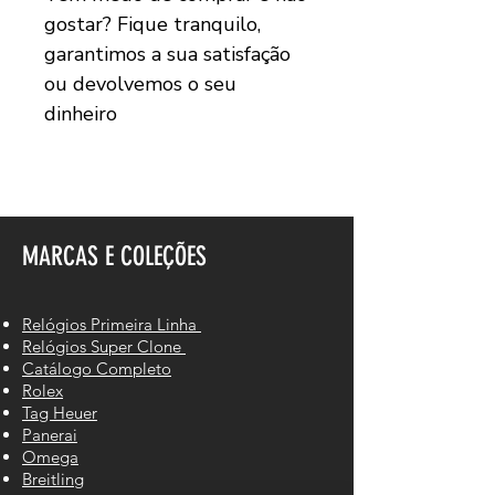
gostar? Fique tranquilo,
garantimos a sua satisfação
ou devolvemos o seu
dinheiro
MARCAS E COLEÇÕES
Relógios Primeira Linha
Relógios Super Clone
Catálogo Completo
Rolex
Tag Heuer
Panerai
Omega
Breitling