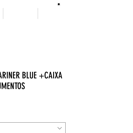
SOBRE NÓS
More
ARINER BLUE +CAIXA
UMENTOS
ço