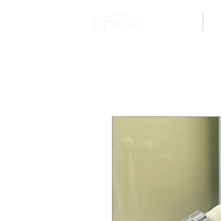
H O M E
M