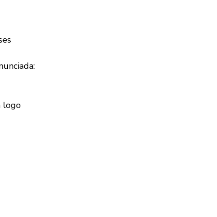
ses
unciada:
 logo