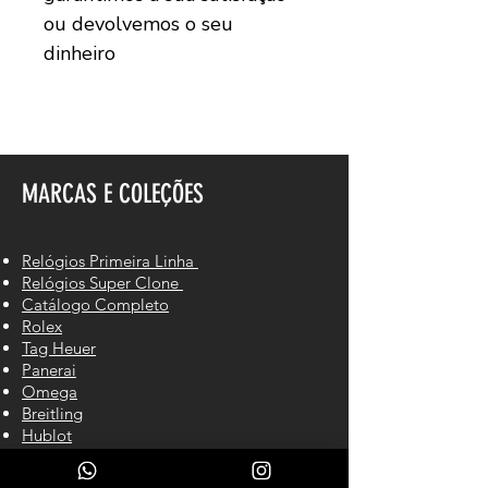
ou devolvemos o seu
dinheiro
MARCAS E COLEÇÕES
Relógios Primeira Linha
Relógios Super Clone
Catálogo Completo
Rolex
Tag Heuer
Panerai
Omega
Breitling
Hublot
Cartier
IWC