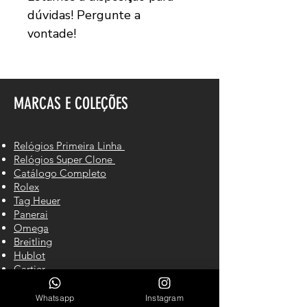
dúvidas! Pergunte a
vontade!
MARCAS E COLEÇÕES
Relógios Primeira Linha
Relógios Super Clone
Catálogo Completo
Rolex
Tag Heuer
Panerai
Omega
Breitling
Hublot
Cartier
IWC
Richard Mille
Whatsapp
Instagram