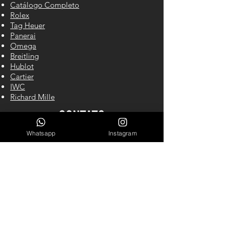
Catálogo Completo
Rolex
Tag Heuer
Panerai
Omega
Breitling
Hublot
Cartier
IWC
Richard Mille
CONTATO
Whatsapp
Instagram
Cel/WhastApp: (61) 98140-2550
LINKS ÚTEIS
Garantia
Blog